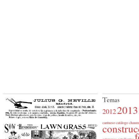
Temas
2013
2012
cantueso
catálogo
chaum
construc
f