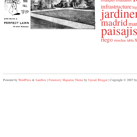
estanques
estudiantes
infrastructure
jardine
hig
madrid
man
paisaj
riego
x
stoechas
tabla
Powered by
WordPress
&
Sandbox
|
Futurosity Magazine Theme
by
Upstart Blogger
| Copyright © 2007 by 