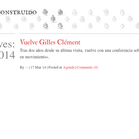
 construido
ves:
Vuelve Gilles Clément
014
Tras dos años desde su última visita, vuelve con una conferencia sob
en movimiento».
By
:·:
|
17 Mar 14
|
Posted in
Agenda
|
Comments (0)