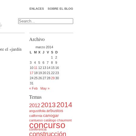
ENLACES
SOBRE EL BLOG
Archivo
marzo 2014
re el «jardín
L
M
X
J
V
S
D
1
2
3
4
5
6
7
8
9
10
11
12
13
14
15
16
17
18
19
20
21
22
23
24
25
26
27
28
29
30
31
« Feb
May »
Temas
2014
2013
2012
arbustos
angustifolia
canogar
california
cantueso
catálogo
chaumont
concurso
conferencia
construcción