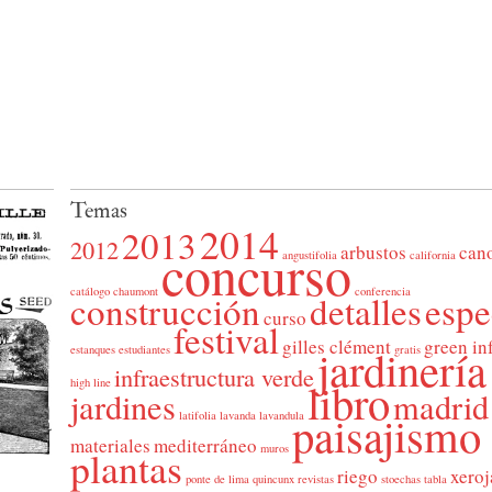
Temas
2014
2013
2012
concurso
arbustos
can
angustifolia
california
catálogo
chaumont
conferencia
construcción
detalles
espe
curso
festival
gilles clément
green in
jardinería
estanques
estudiantes
gratis
infraestructura verde
libro
high line
jardines
madrid
paisajismo
latifolia
lavanda
lavandula
materiales
mediterráneo
muros
plantas
riego
xeroj
ponte de lima
quincunx
revistas
stoechas
tabla