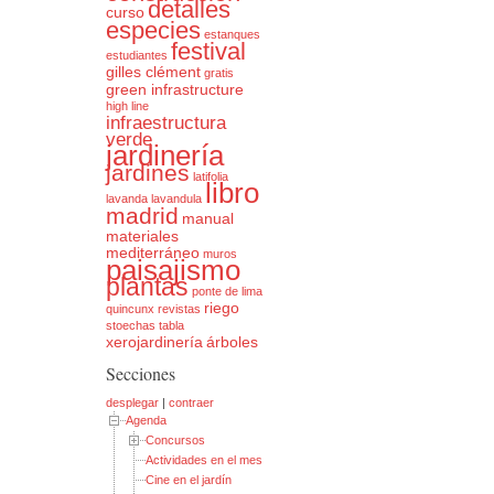
detalles
curso
especies
estanques
festival
estudiantes
gilles clément
gratis
green infrastructure
high line
infraestructura
verde
jardinería
jardines
latifolia
libro
lavanda
lavandula
madrid
manual
materiales
mediterráneo
muros
paisajismo
plantas
ponte de lima
riego
quincunx
revistas
stoechas
tabla
xerojardinería
árboles
Secciones
desplegar
|
contraer
Agenda
Concursos
Actividades en el mes mundial de la Arquitectura del Paisaje
Cine en el jardín