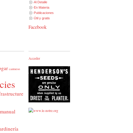
Al Detalle
En Materia
Publicaciones
Útil y gratis
Facebook
Acceder
ogar
cantueso
cies
frastructure
manual
ardinería