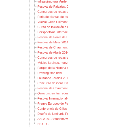
Infraestructura Verde. Explorando el alcance de un concepto int
Festival de Paisajes, Gestos y Jardines 2014
Concursos de rosas en Madrid 2014
Feria de plantas de Iturraran: guía para no perderse
Vuelve Gilles Clément
Curso de Iniciación a los GIS
Perspectivas Internacionales en Diseño de Plantaciones 2013
Festival de Ponte de Lima 2014: Jardines de Fiesta
Festival de Métis 2014
Festival de Chaumont 2014: Jardines de los pecados capitales
Festival de Allariz 2014
Concursos de rosas en Madrid 2013
«Viejos jardines, nuevos parques» 2013
Parque de la Historia de Bjørvika
Drawing time now
Lausanne Jardins 2014
Concurso de ideas Birco
Festival de Chaumont-sur-Loire 2013
Quincunx en las redes sociales
Festival Internacional de Jardines Ponte de Lima 2013
Premio Europeo de Paisaje Rosa Barba
Conferencia de Gilles Clément
Diseño de luminaria Fondation CLU
ASLA 2012 Student Awards
H.U.F.C.