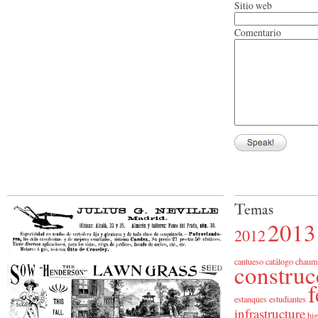
Sitio web
Comentario
Temas
2013
2012
cantueso
catálogo
chaum
construc
f
estanques
estudiantes
infrastructure
hig