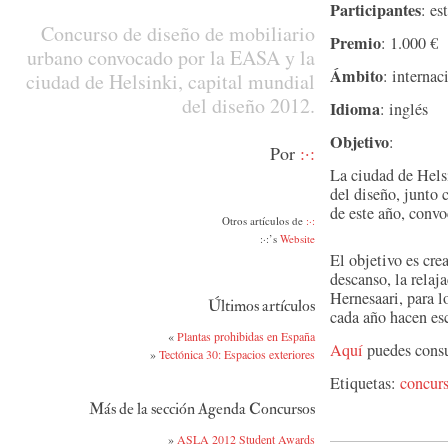
Participantes
: es
Concurso de diseño de mobiliario
Premio
: 1.000 €
urbano convocado por la EASA y la
Ámbito
: internac
ciudad de Helsinki, capital mundial
del diseño 2012.
Idioma
: inglés
Objetivo
:
Por
:·:
La ciudad de Helsi
del diseño, junto
de este año, conv
Otros artículos de
:·:
:·:’s
Website
El objetivo es cre
descanso, la relaj
Hernesaari, para l
Últimos artículos
cada año hacen esc
«
Plantas prohibidas en España
Aquí
puedes consu
»
Tectónica 30: Espacios exteriores
Etiquetas:
concur
Más de la sección Agenda Concursos
»
ASLA 2012 Student Awards