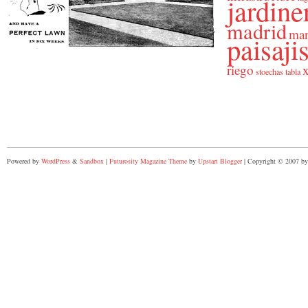
jardine
madrid
man
paisaj
riego
x
stoechas
tabla
Powered by
WordPress
&
Sandbox
|
Futurosity Magazine Theme
by
Upstart Blogger
| Copyright © 2007 by 