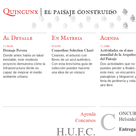
Quincunx
| el paisaje construido
Al Detalle
En Materia
Agenda
11.MAR
05.ENE
17.ABR
Drenaje Povera
Ceanothus Selection Chart
Actividades en el mes
mundial de la Arquite
Donde antes había un talud
Ceanoto, el arbusto con
del Paisaje
inestable, este modesto
flores de un azul auténtico.
proyecto demuestra cómo la
Con esta brevísima guía de
Dos actividades que no 
Infraestructura Verde es
selección puedes hacerte
puedes perder a finales
capaz de mejorar el medio
una idea de un vistazo.
este mes: un encuentro
ambiente urbano.
paisajistas y blogueros 
feria de jardinería y vida
aire libre.
C
oncur
Agenda
Helsinki
Concursos
H.U.F.C.
Entrega