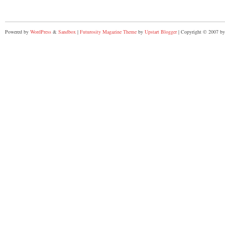
Powered by
WordPress
&
Sandbox
|
Futurosity Magazine Theme
by
Upstart Blogger
| Copyright © 2007 by 