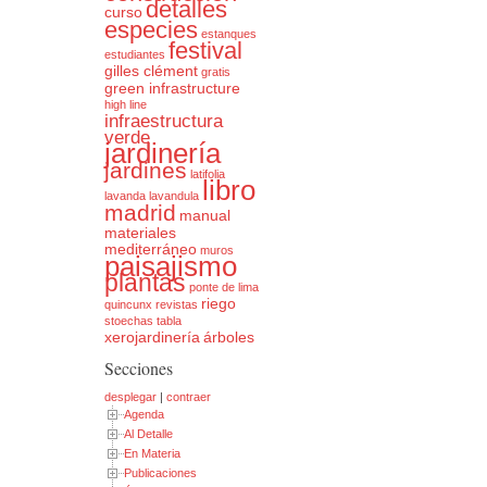
detalles
curso
especies
estanques
festival
estudiantes
gilles clément
gratis
green infrastructure
high line
infraestructura
verde
jardinería
jardines
latifolia
libro
lavanda
lavandula
madrid
manual
materiales
mediterráneo
muros
paisajismo
plantas
ponte de lima
riego
quincunx
revistas
stoechas
tabla
xerojardinería
árboles
Secciones
desplegar
|
contraer
Agenda
Al Detalle
En Materia
Publicaciones