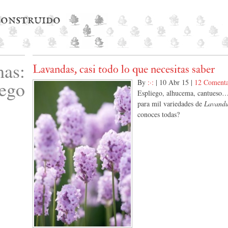
 construido
as:
Lavandas, casi todo lo que necesitas saber
iego
By
:·:
|
10 Abr 15
|
12 Comenta
Espliego, alhucema, cantueso
para mil variedades de
Lavandu
conoces todas?