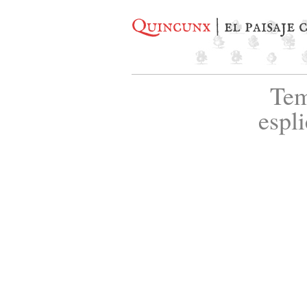
Quincunx
| el paisaje
Tem
espl