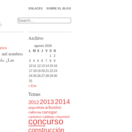
ENLACES
SOBRE EL BLOG
Archivo
agosto 2026
rios
L
M
X
J
V
S
D
… mil nombres
1
2
la
. ¿Las
3
4
5
6
7
8
9
10
11
12
13
14
15
16
17
18
19
20
21
22
23
24
25
26
27
28
29
30
31
« Ene
Temas
2014
2013
2012
arbustos
angustifolia
canogar
california
cantueso
catálogo
chaumont
concurso
conferencia
construcción