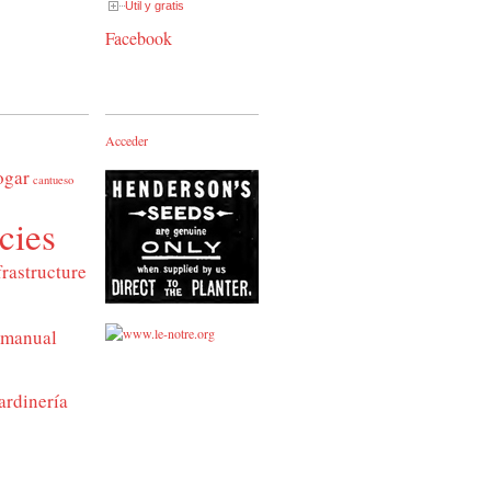
Útil y gratis
Facebook
Acceder
ogar
cantueso
cies
frastructure
manual
ardinería