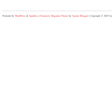
Powered by
WordPress
&
Sandbox
|
Futurosity Magazine Theme
by
Upstart Blogger
| Copyright © 2007 by 