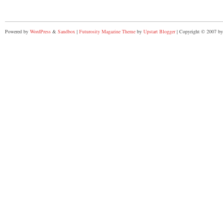
Powered by
WordPress
&
Sandbox
|
Futurosity Magazine Theme
by
Upstart Blogger
| Copyright © 2007 by 