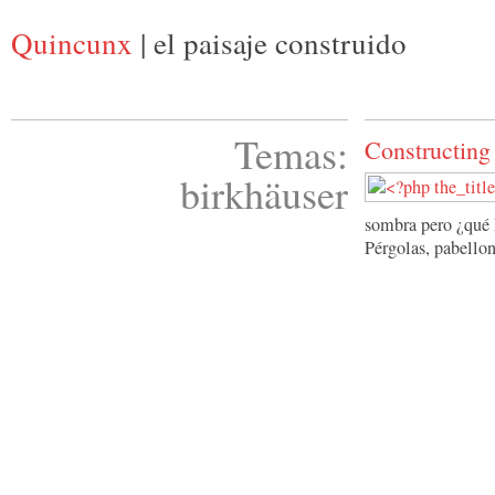
Quincunx
| el paisaje construido
Temas:
Constructin
birkhäuser
sombra pero ¿qué 
Pérgolas, pabello