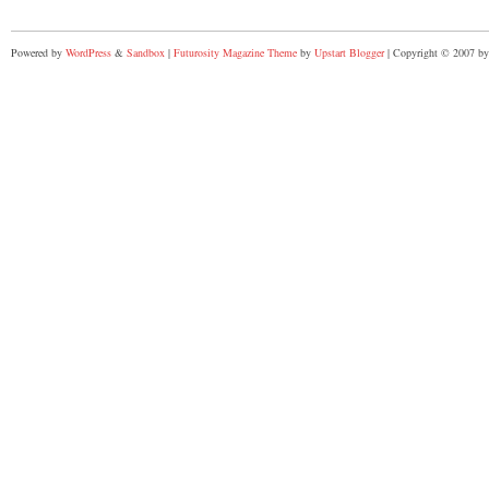
Powered by
WordPress
&
Sandbox
|
Futurosity Magazine Theme
by
Upstart Blogger
| Copyright © 2007 by 