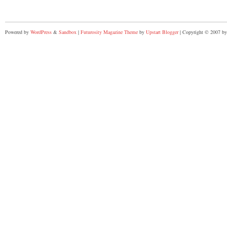
Powered by
WordPress
&
Sandbox
|
Futurosity Magazine Theme
by
Upstart Blogger
| Copyright © 2007 by 