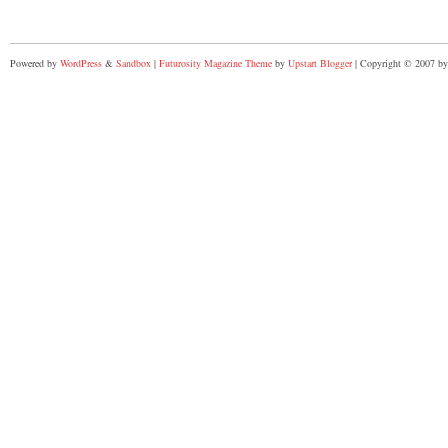
Powered by
WordPress
&
Sandbox
|
Futurosity Magazine Theme
by
Upstart Blogger
| Copyright © 2007 by 