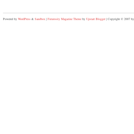
Powered by
WordPress
&
Sandbox
|
Futurosity Magazine Theme
by
Upstart Blogger
| Copyright © 2007 by 