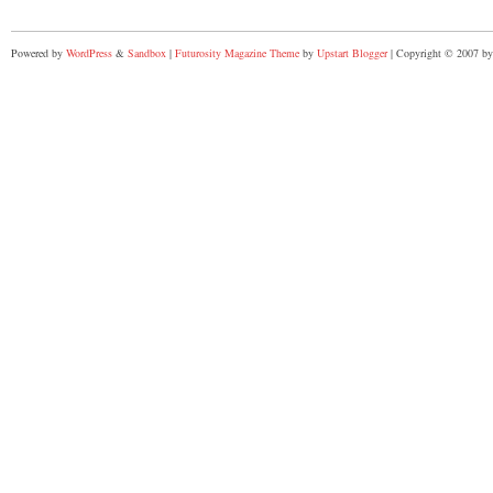
Powered by
WordPress
&
Sandbox
|
Futurosity Magazine Theme
by
Upstart Blogger
| Copyright © 2007 by 