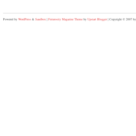
Powered by
WordPress
&
Sandbox
|
Futurosity Magazine Theme
by
Upstart Blogger
| Copyright © 2007 by 