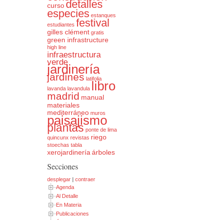
detalles
curso
especies
estanques
festival
estudiantes
gilles clément
gratis
green infrastructure
high line
infraestructura
verde
jardinería
jardines
latifolia
libro
lavanda
lavandula
madrid
manual
materiales
mediterráneo
muros
paisajismo
plantas
ponte de lima
riego
quincunx
revistas
stoechas
tabla
xerojardinería
árboles
Secciones
desplegar
|
contraer
Agenda
Al Detalle
En Materia
Publicaciones