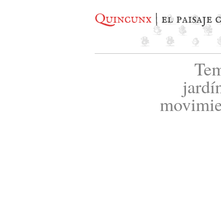
Quincunx
| el paisaje
Tem
jardí
movimie