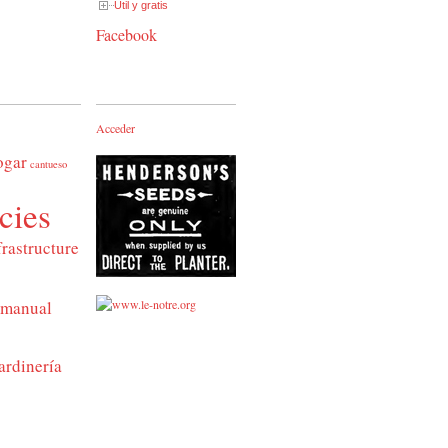
Útil y gratis
Facebook
Acceder
ogar
cantueso
cies
frastructure
manual
ardinería