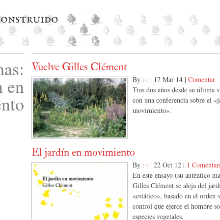
 construido
as:
Vuelve Gilles Clément
n en
By
:·:
|
17 Mar 14
|
Comentar
Tras dos años desde su última v
nto
con una conferencia sobre el «j
movimiento».
El jardín en movimiento
By
:·:
|
22 Oct 12
|
1 Comentar
En este ensayo (su auténtico ma
Gilles Clément se aleja del jard
«estático», basado en el orden v
control que ejerce el hombre so
especies vegetales.