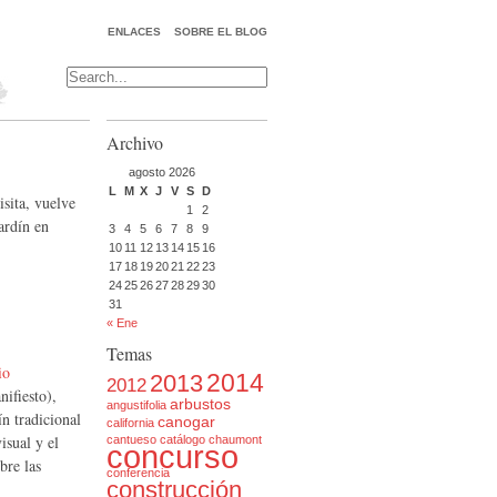
ENLACES
SOBRE EL BLOG
Archivo
agosto 2026
L
M
X
J
V
S
D
isita, vuelve
1
2
ardín en
3
4
5
6
7
8
9
10
11
12
13
14
15
16
17
18
19
20
21
22
23
24
25
26
27
28
29
30
31
« Ene
Temas
io
2014
2013
2012
nifiesto),
arbustos
angustifolia
ín tradicional
canogar
california
isual y el
cantueso
catálogo
chaumont
concurso
bre las
conferencia
construcción