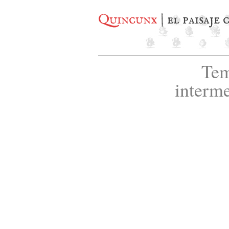
Quincunx
| el paisaje
Tem
interm