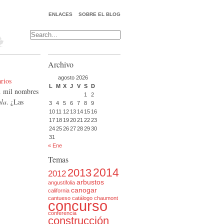
ENLACES
SOBRE EL BLOG
Archivo
agosto 2026
rios
L
M
X
J
V
S
D
… mil nombres
1
2
la
. ¿Las
3
4
5
6
7
8
9
10
11
12
13
14
15
16
17
18
19
20
21
22
23
24
25
26
27
28
29
30
31
« Ene
Temas
2014
2013
2012
arbustos
angustifolia
canogar
california
cantueso
catálogo
chaumont
concurso
conferencia
construcción