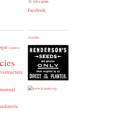
Útil y gratis
Facebook
Acceder
ogar
cantueso
cies
frastructure
manual
ardinería