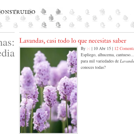
 construido
as:
Lavandas, casi todo lo que necesitas saber
edia
By
:·:
|
10 Abr 15
|
12 Comenta
Espliego, alhucema, cantueso
para mil variedades de
Lavandu
conoces todas?