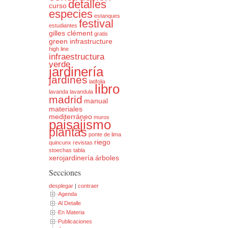
detalles
curso
especies
estanques
festival
estudiantes
gilles clément
gratis
green infrastructure
high line
infraestructura
verde
jardinería
jardines
latifolia
libro
lavanda
lavandula
madrid
manual
materiales
mediterráneo
muros
paisajismo
plantas
ponte de lima
riego
quincunx
revistas
stoechas
tabla
xerojardinería
árboles
Secciones
desplegar
|
contraer
Agenda
Al Detalle
En Materia
Publicaciones