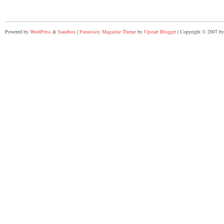
Powered by
WordPress
&
Sandbox
|
Futurosity Magazine Theme
by
Upstart Blogger
| Copyright © 2007 by 