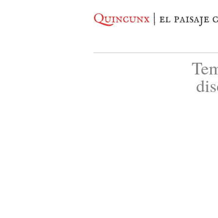
Quincunx
| el paisaje
Tem
di