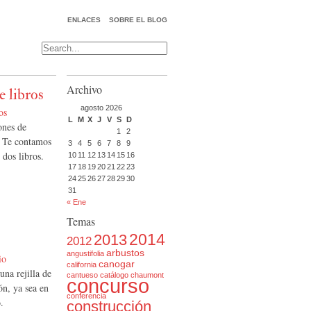
ENLACES
SOBRE EL BLOG
Archivo
e libros
agosto 2026
os
L
M
X
J
V
S
D
ones de
1
2
? Te contamos
3
4
5
6
7
8
9
 dos libros.
10
11
12
13
14
15
16
17
18
19
20
21
22
23
24
25
26
27
28
29
30
31
« Ene
Temas
2014
2013
2012
arbustos
angustifolia
io
canogar
california
una rejilla de
cantueso
catálogo
chaumont
concurso
ón, ya sea en
conferencia
.
construcción