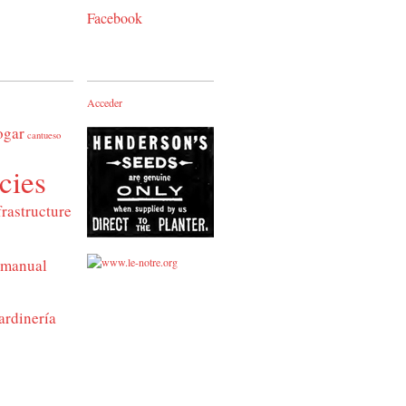
Facebook
Acceder
ogar
cantueso
cies
frastructure
manual
ardinería