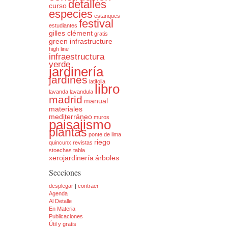
detalles
curso
especies
estanques
festival
estudiantes
gilles clément
gratis
green infrastructure
high line
infraestructura
verde
jardinería
jardines
latifolia
libro
lavanda
lavandula
madrid
manual
materiales
mediterráneo
muros
paisajismo
plantas
ponte de lima
riego
quincunx
revistas
stoechas
tabla
xerojardinería
árboles
Secciones
desplegar
|
contraer
Agenda
Al Detalle
En Materia
Publicaciones
Útil y gratis