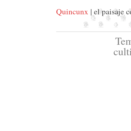
Quincunx
| el paisaje 
Tem
cult