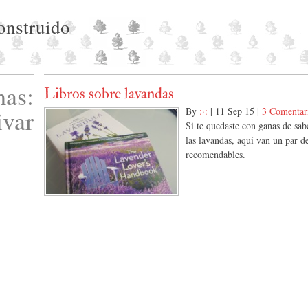
construido
as:
Libros sobre lavandas
ivar
By
:·:
|
11 Sep 15
|
3 Comentar
Si te quedaste con ganas de sa
las lavandas, aquí van un par d
recomendables.