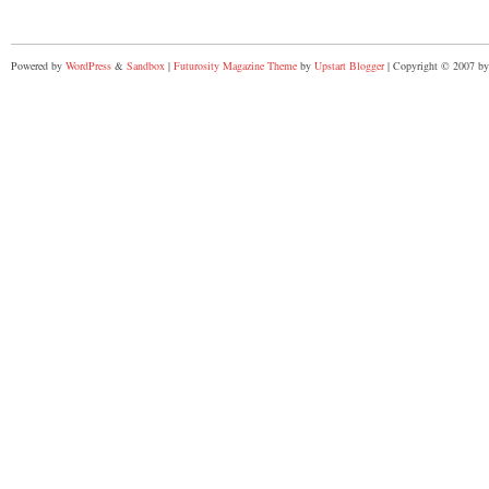
Powered by
WordPress
&
Sandbox
|
Futurosity Magazine Theme
by
Upstart Blogger
| Copyright © 2007 by 