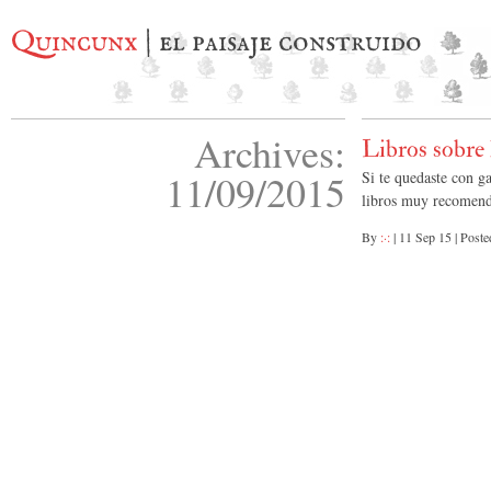
Quincunx
| el paisaje construido
Archives:
Libros sobre 
11/09/2015
Si te quedaste con g
libros muy recomend
By
:·:
|
11 Sep 15
|
Poste