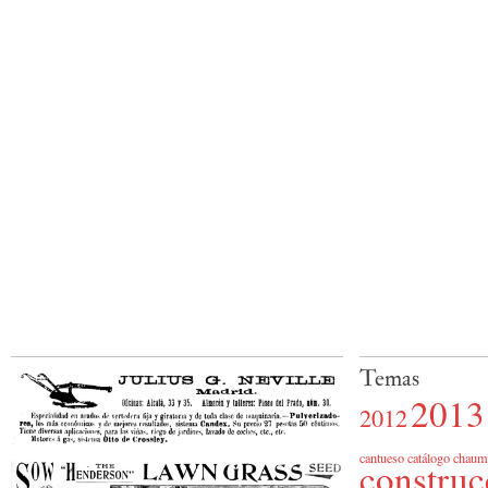
Temas
2013
2012
cantueso
catálogo
chaum
construc