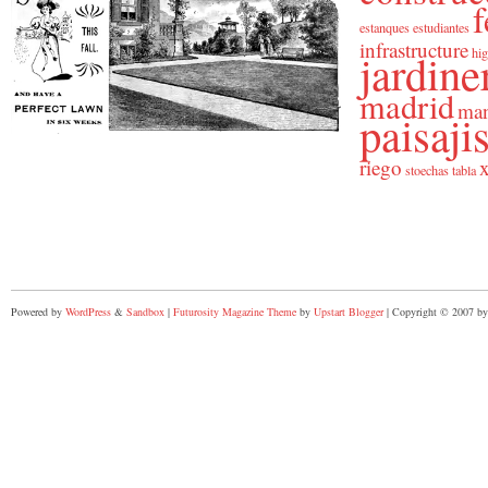
f
estanques
estudiantes
infrastructure
jardine
hig
madrid
man
paisaj
riego
x
stoechas
tabla
Powered by
WordPress
&
Sandbox
|
Futurosity Magazine Theme
by
Upstart Blogger
| Copyright © 2007 by 