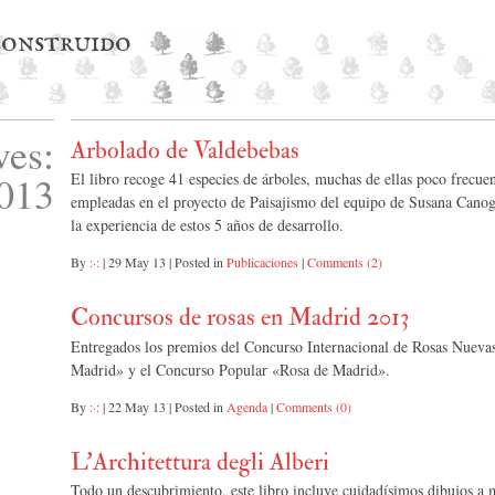
 construido
ves:
Arbolado de Valdebebas
013
El libro recoge 41 especies de árboles, muchas de ellas poco frecuen
empleadas en el proyecto de Paisajismo del equipo de Susana Canog
la experiencia de estos 5 años de desarrollo.
By
:·:
|
29 May 13
|
Posted in
Publicaciones
|
Comments (2)
Concursos de rosas en Madrid 2013
Entregados los premios del Concurso Internacional de Rosas Nuevas
Madrid» y el Concurso Popular «Rosa de Madrid».
By
:·:
|
22 May 13
|
Posted in
Agenda
|
Comments (0)
L’Architettura degli Alberi
Todo un descubrimiento, este libro incluye cuidadísimos dibujos a