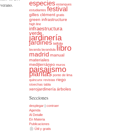
especies
 verano.
estanques
festival
estudiantes
gilles clément
gratis
green infrastructure
high line
infraestructura
verde
jardinería
jardines
latifolia
libro
lavanda
lavandula
madrid
manual
materiales
mediterráneo
muros
paisajismo
plantas
ponte de lima
riego
quincunx
revistas
stoechas
tabla
xerojardinería
árboles
Secciones
desplegar
|
contraer
Agenda
Al Detalle
En Materia
Publicaciones
Útil y gratis