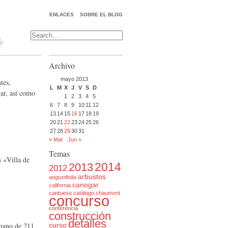
ENLACES
SOBRE EL BLOG
Archivo
mayo 2013
tes,
L
M
X
J
V
S
D
ar, así como
1
2
3
4
5
6
7
8
9
10
11
12
13
14
15
16
17
18
19
20
21
22
23
24
25
26
27
28
29
30
31
« Mar
Jun »
Temas
 «Villa de
2014
2013
2012
arbustos
angustifolia
canogar
california
cantueso
catálogo
chaumont
concurso
conferencia
construcción
detalles
curso
 mano de 211