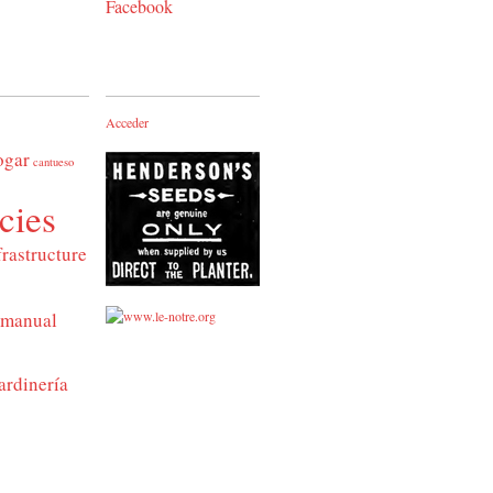
Facebook
Acceder
ogar
cantueso
cies
frastructure
manual
ardinería