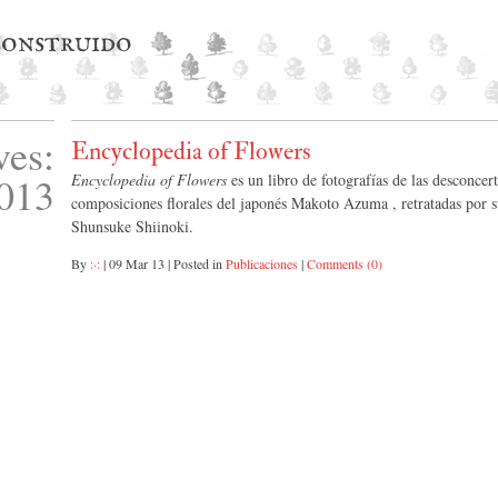
 construido
ves:
Encyclopedia of Flowers
013
Encyclopedia of Flowers
es un libro de fotografías de las desconcer
composiciones florales del japonés Makoto Azuma , retratadas por
Shunsuke Shiinoki.
By
:·:
|
09 Mar 13
|
Posted in
Publicaciones
|
Comments (0)