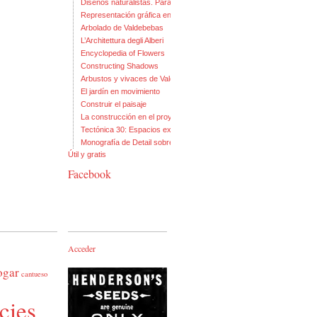
Diseños naturalistas. Para empezar: un par de libros
Representación gráfica en Paisajismo: tres libros y medio
Arbolado de Valdebebas
L’Architettura degli Alberi
Encyclopedia of Flowers
Constructing Shadows
Arbustos y vivaces de Valdebebas
El jardín en movimiento
Construir el paisaje
La construcción en el proyecto del paisaje
Tectónica 30: Espacios exteriores
Monografía de Detail sobre Arquitectura y Paisaje
Útil y gratis
Facebook
Acceder
ogar
cantueso
cies