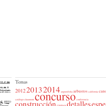
Temas
2014
2013
2012
concurso
arbustos
can
angustifolia
california
catálogo
chaumont
conferencia
construcción
detalles
espe
curso