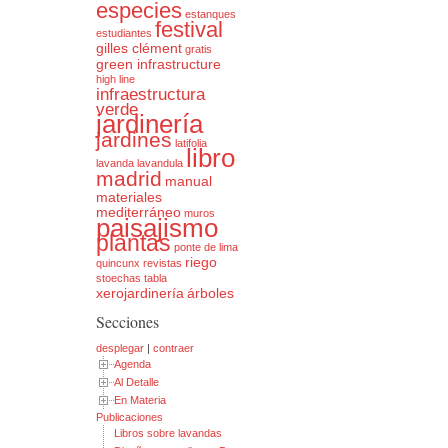
especies
estanques
festival
estudiantes
gilles clément
gratis
green infrastructure
high line
infraestructura
verde
jardinería
jardines
latifolia
libro
lavanda
lavandula
madrid
manual
materiales
mediterráneo
muros
paisajismo
plantas
ponte de lima
riego
quincunx
revistas
stoechas
tabla
xerojardinería
árboles
Secciones
desplegar
|
contraer
Agenda
Al Detalle
En Materia
Publicaciones
Libros sobre lavandas