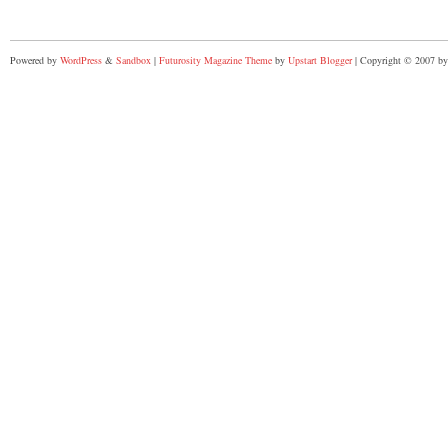
Powered by
WordPress
&
Sandbox
|
Futurosity Magazine Theme
by
Upstart Blogger
| Copyright © 2007 by 