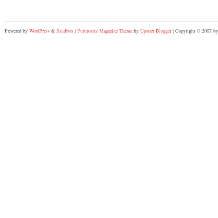
Powered by
WordPress
&
Sandbox
|
Futurosity Magazine Theme
by
Upstart Blogger
| Copyright © 2007 by 