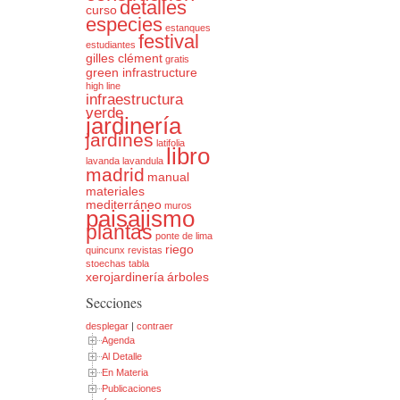
detalles
curso
especies
estanques
festival
estudiantes
gilles clément
gratis
green infrastructure
high line
infraestructura
verde
jardinería
jardines
latifolia
libro
lavanda
lavandula
madrid
manual
materiales
mediterráneo
muros
paisajismo
plantas
ponte de lima
riego
quincunx
revistas
stoechas
tabla
xerojardinería
árboles
Secciones
desplegar
|
contraer
Agenda
Al Detalle
En Materia
Publicaciones