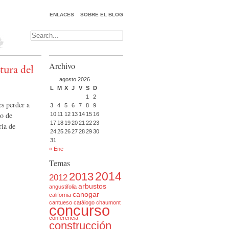
ENLACES
SOBRE EL BLOG
Archivo
tura del
agosto 2026
L
M
X
J
V
S
D
1
2
es perder a
3
4
5
6
7
8
9
ro de
10
11
12
13
14
15
16
17
18
19
20
21
22
23
ria de
24
25
26
27
28
29
30
31
« Ene
Temas
2014
2013
2012
arbustos
angustifolia
canogar
california
cantueso
catálogo
chaumont
concurso
conferencia
construcción