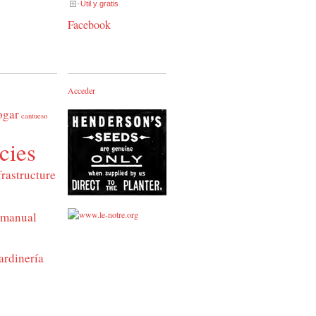
Útil y gratis
Facebook
Acceder
ogar
cantueso
cies
frastructure
manual
ardinería