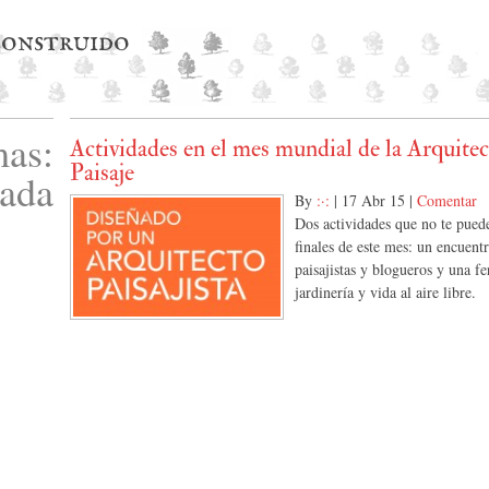
 construido
as:
Actividades en el mes mundial de la Arquitec
Paisaje
nada
By
:·:
|
17 Abr 15
|
Comentar
Dos actividades que no te pued
finales de este mes: un encuent
paisajistas y blogueros y una fe
jardinería y vida al aire libre.