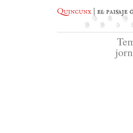
Quincunx
| el paisaje
Tem
jor