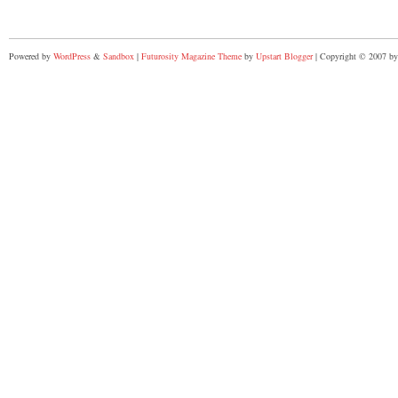
Powered by
WordPress
&
Sandbox
|
Futurosity Magazine Theme
by
Upstart Blogger
| Copyright © 2007 by 