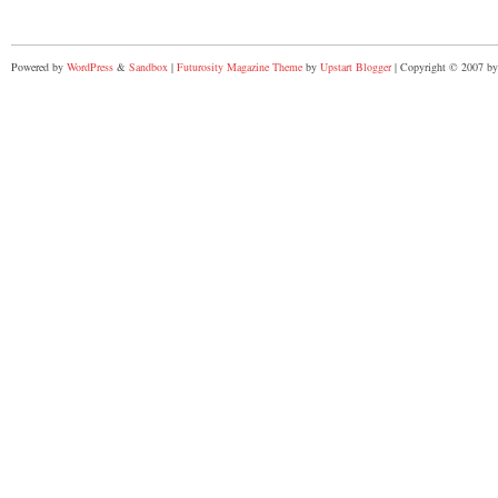
Powered by
WordPress
&
Sandbox
|
Futurosity Magazine Theme
by
Upstart Blogger
| Copyright © 2007 by 