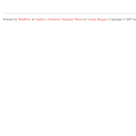
Powered by
WordPress
&
Sandbox
|
Futurosity Magazine Theme
by
Upstart Blogger
| Copyright © 2007 by 