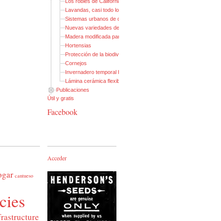
Los robles de California
Lavandas, casi todo lo que necesitas saber
Sistemas urbanos de drenaje sostenible (I)
Nuevas variedades de membrillero de flor
Madera modificada para exteriores
Hortensias
Protección de la biodiversidad (I): Pasos para anfibios
Cornejos
Invernadero temporal hinchable
Lámina cerámica flexible
Publicaciones
Útil y gratis
Facebook
Acceder
ogar
cantueso
cies
frastructure