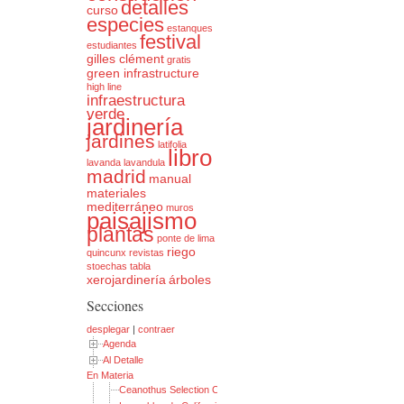
detalles
curso
especies
estanques
festival
estudiantes
gilles clément
gratis
green infrastructure
high line
infraestructura
verde
jardinería
jardines
latifolia
libro
lavanda
lavandula
madrid
manual
materiales
mediterráneo
muros
paisajismo
plantas
ponte de lima
riego
quincunx
revistas
stoechas
tabla
xerojardinería
árboles
Secciones
desplegar
|
contraer
Agenda
Al Detalle
En Materia
Ceanothus Selection Chart