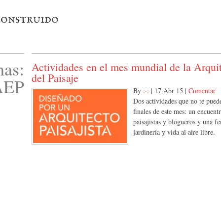
 construido
as:
Actividades en el mes mundial de la Arqui
del Paisaje
AEP
By
:·:
|
17 Abr 15
|
Comentar
Dos actividades que no te pued
finales de este mes: un encuent
paisajistas y blogueros y una fe
jardinería y vida al aire libre.