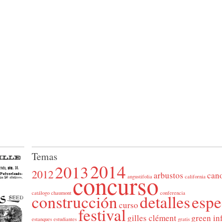
Temas
2014
2013
2012
concurso
arbustos
can
angustifolia
california
catálogo
chaumont
conferencia
construcción
detalles
espe
curso
festival
gilles clément
green in
estanques
estudiantes
gratis