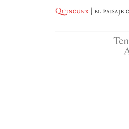
Quincunx
| el paisaje
Tem