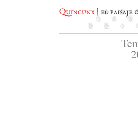
Quincunx
| el paisaje
Tem
2