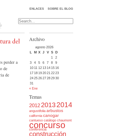
ENLACES
SOBRE EL BLOG
Archivo
tura del
agosto 2026
L
M
X
J
V
S
D
1
2
es perder a
3
4
5
6
7
8
9
ro de
10
11
12
13
14
15
16
17
18
19
20
21
22
23
ria de
24
25
26
27
28
29
30
31
« Ene
Temas
2014
2013
2012
arbustos
angustifolia
canogar
california
cantueso
catálogo
chaumont
concurso
conferencia
construcción