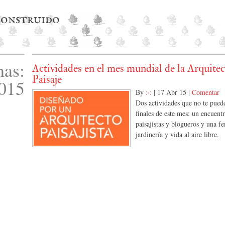
 construido
as:
Actividades en el mes mundial de la Arquitec
Paisaje
015
By
:·:
|
17 Abr 15
|
Comentar
Dos actividades que no te pued
finales de este mes: un encuent
paisajistas y blogueros y una fe
jardinería y vida al aire libre.