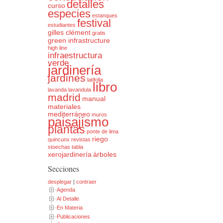
detalles
curso
especies
estanques
festival
estudiantes
gilles clément
gratis
green infrastructure
high line
infraestructura
verde
jardinería
jardines
latifolia
libro
lavanda
lavandula
madrid
manual
materiales
mediterráneo
muros
paisajismo
plantas
ponte de lima
riego
quincunx
revistas
stoechas
tabla
xerojardinería
árboles
Secciones
desplegar
|
contraer
Agenda
Al Detalle
En Materia
Publicaciones