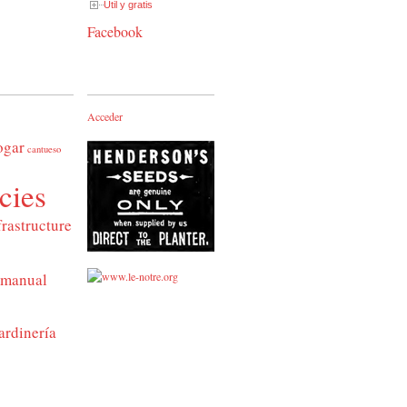
Útil y gratis
Facebook
Acceder
ogar
cantueso
cies
frastructure
manual
ardinería